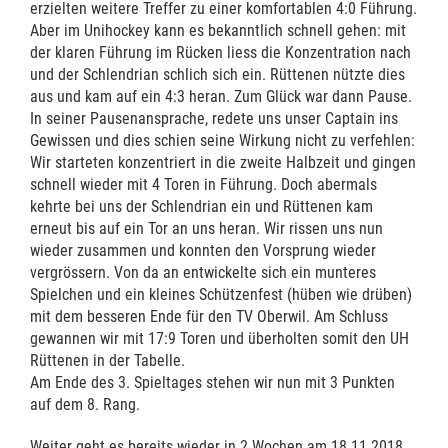
erzielten weitere Treffer zu einer komfortablen 4:0 Führung.
Aber im Unihockey kann es bekanntlich schnell gehen: mit
der klaren Führung im Rücken liess die Konzentration nach
und der Schlendrian schlich sich ein. Rüttenen nützte dies
aus und kam auf ein 4:3 heran. Zum Glück war dann Pause.
In seiner Pausenansprache, redete uns unser Captain ins
Gewissen und dies schien seine Wirkung nicht zu verfehlen:
Wir starteten konzentriert in die zweite Halbzeit und gingen
schnell wieder mit 4 Toren in Führung. Doch abermals
kehrte bei uns der Schlendrian ein und Rüttenen kam
erneut bis auf ein Tor an uns heran. Wir rissen uns nun
wieder zusammen und konnten den Vorsprung wieder
vergrössern. Von da an entwickelte sich ein munteres
Spielchen und ein kleines Schützenfest (hüben wie drüben)
mit dem besseren Ende für den TV Oberwil. Am Schluss
gewannen wir mit 17:9 Toren und überholten somit den UH
Rüttenen in der Tabelle.
Am Ende des 3. Spieltages stehen wir nun mit 3 Punkten
auf dem 8. Rang.
Weiter geht es bereits wieder in 2 Wochen am 18.11.2018