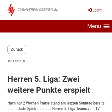
Login
TURNVEREIN OBERWIL BL
Menü
Zurück
19.11.2018
, tr
Herren 5. Liga: Zwei
weitere Punkte erspielt
Nach nur 2 Wochen Pause stand am letzten Sonntag bereits
die nächste Spielrunde des Herren 5. Liga Teams vom TV