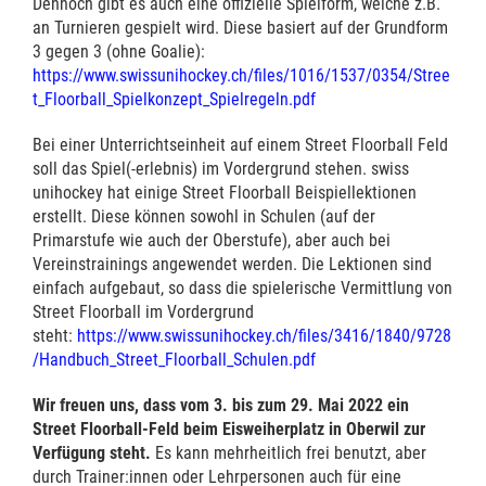
Dennoch gibt es auch eine offizielle Spielform, welche z.B.
an Turnieren gespielt wird. Diese basiert auf der Grundform
3 gegen 3 (ohne Goalie):
https://www.swissunihockey.ch/files/1016/1537/0354/Stree
t_Floorball_Spielkonzept_Spielregeln.pdf
Bei einer Unterrichtseinheit auf einem Street Floorball Feld
soll das Spiel(-erlebnis) im Vordergrund stehen. swiss
unihockey hat einige Street Floorball Beispiellektionen
erstellt. Diese können sowohl in Schulen (auf der
Primarstufe wie auch der Oberstufe), aber auch bei
Vereinstrainings angewendet werden. Die Lektionen sind
einfach aufgebaut, so dass die spielerische Vermittlung von
Street Floorball im Vordergrund
steht:
https://www.swissunihockey.ch/files/3416/1840/9728
/Handbuch_Street_Floorball_Schulen.pdf
Wir freuen uns, dass vom 3. bis zum 29. Mai 2022 ein
Street Floorball-Feld beim Eisweiherplatz in Oberwil zur
Verfügung steht.
Es kann mehrheitlich frei benutzt, aber
durch Trainer:innen oder Lehrpersonen auch für eine