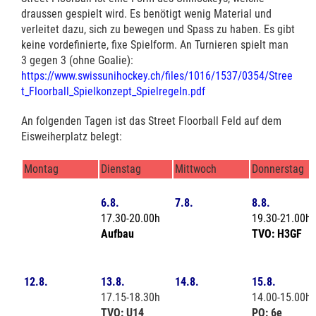
draussen gespielt wird. Es benötigt wenig Material und
verleitet dazu, sich zu bewegen und Spass zu haben. Es gibt
keine vordefinierte, fixe Spielform. An Turnieren spielt man
3 gegen 3 (ohne Goalie):
https://www.swissunihockey.ch/files/1016/1537/0354/Stree
t_Floorball_Spielkonzept_Spielregeln.pdf
An folgenden Tagen ist das Street Floorball Feld auf dem
Eisweiherplatz belegt:
Montag
Dienstag
Mittwoch
Donnerstag
6.8.
7.8.
8.8.
17.30-20.00h
19.30-21.00h
Aufbau
TVO: H3GF
12.8.
13.8.
14.8.
15.8.
17.15-18.30h
14.00-15.00h
TVO: U14
PO: 6e