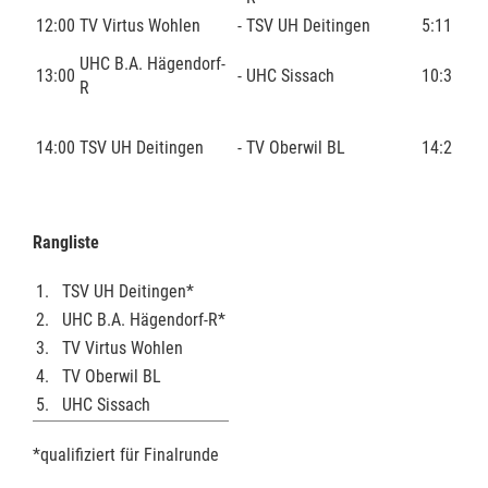
12:00
TV Virtus Wohlen
-
TSV UH Deitingen
5:11
UHC B.A. Hägendorf-
13:00
-
UHC Sissach
10:3
R
14:00
TSV UH Deitingen
-
TV Oberwil BL
14:2
Rangliste
1.
TSV UH Deitingen*
2.
UHC B.A. Hägendorf-R*
3.
TV Virtus Wohlen
4.
TV Oberwil BL
5.
UHC Sissach
*qualifiziert für Finalrunde