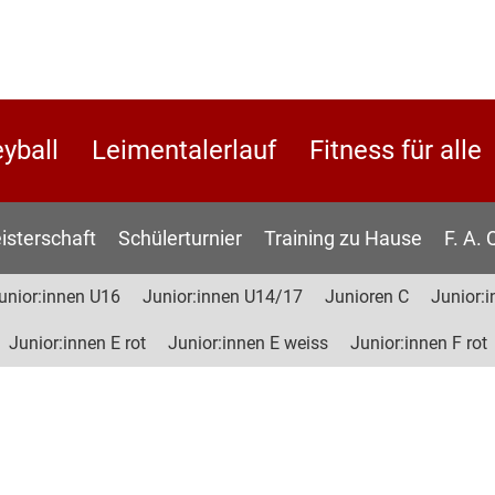
eyball
Leimentalerlauf
Fitness für alle
isterschaft
Schülerturnier
Training zu Hause
F. A. 
unior:innen U16
Junior:innen U14/17
Junioren C
Junior:i
Junior:innen E rot
Junior:innen E weiss
Junior:innen F rot