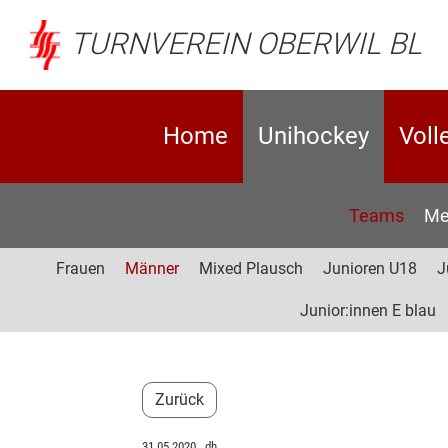
TURNVEREIN OBERWIL BL
Home
Unihockey
Voll
Teams
Me
Frauen
Männer
Mixed Plausch
Junioren U18
J
Junior:innen E blau
Zurück
31.05.2020
, dh