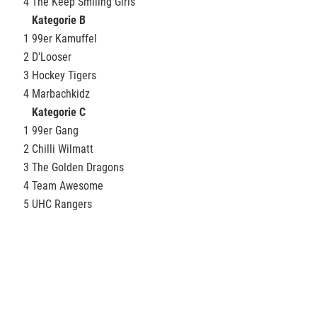
4
The Keep Smiling Girls
Kategorie B
1
99er Kamuffel
2
D'Looser
3
Hockey Tigers
4
Marbachkidz
Kategorie C
1
99er Gang
2
Chilli Wilmatt
3
The Golden Dragons
4
Team Awesome
5
UHC Rangers