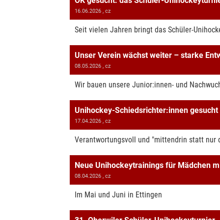
OK gesucht: das Schüler-Unihockeyturnie
16.06.2026
, cz
Seit vielen Jahren bringt das Schüler-Unihoc
Unser Verein wächst weiter – starke Ent
08.05.2026
, cz
Wir bauen unsere Junior:innen- und Nachwuc
Unihockey-Schiedsrichter:innen gesucht
17.04.2026
, cz
Verantwortungsvoll und "mittendrin statt nur 
Neue Unihockeytrainings für Mädchen m
08.04.2026
, cz
Im Mai und Juni in Ettingen