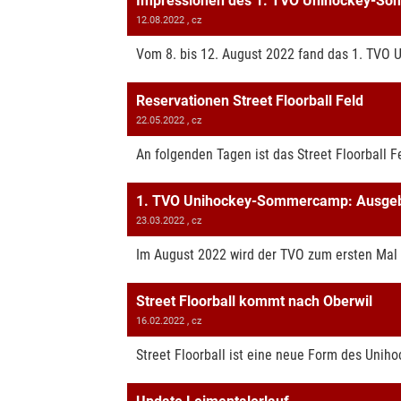
Impressionen des 1. TVO Unihockey-S
12.08.2022
, cz
Vom 8. bis 12. August 2022 fand das 1. TVO U
Reservationen Street Floorball Feld
22.05.2022
, cz
An folgenden Tagen ist das Street Floorball F
1. TVO Unihockey-Sommercamp: Ausgeb
23.03.2022
, cz
Im August 2022 wird der TVO zum ersten Mal 
Street Floorball kommt nach Oberwil
16.02.2022
, cz
Street Floorball ist eine neue Form des Unihoc