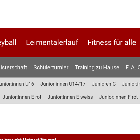
eyball
Leimentalerlauf
Fitness für alle
isterschaft
Schülerturnier
Training zu Hause
F. A. 
unior:innen U16
Junior:innen U14/17
Junioren C
Junior:i
Junior:innen E rot
Junior:innen E weiss
Junior:innen F rot