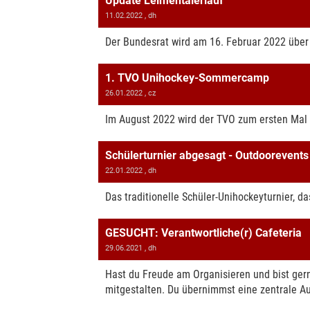
Update Leimentalerlauf
11.02.2022
, dh
Der Bundesrat wird am 16. Februar 2022 über
1. TVO Unihockey-Sommercamp
26.01.2022
, cz
Im August 2022 wird der TVO zum ersten Mal 
Schülerturnier abgesagt - Outdoorevents
22.01.2022
, dh
Das traditionelle Schüler-Unihockeyturnier, d
GESUCHT: Verantwortliche(r) Cafeteria
29.06.2021
, dh
Hast du Freude am Organisieren und bist gern
mitgestalten. Du übernimmst eine zentrale A