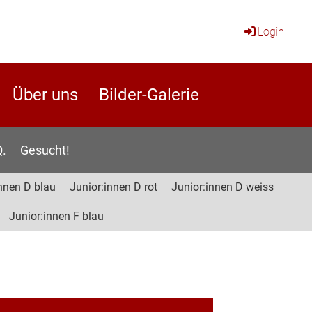
Login
Über uns
Bilder-Galerie
Q.
Gesucht!
nnen D blau
Junior:innen D rot
Junior:innen D weiss
Junior:innen F blau