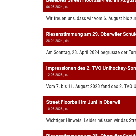
Beliebtes Street Floorball-Feld im Augu
06.08.2024
, cz
Wir freuen uns, dass wir vom 6. August bis zu
Riesenstimmung am 29. Oberwiler Schül
28.04.2024
, dh
Am Sonntag, 28. April 2024 begrüsste der Turn
Impressionen des 2. TVO Unihockey-S
12.08.2023
, cz
Vom 7. bis 11. August 2023 fand das 2. TVO U
Street Floorball im Juni in Oberwil
10.05.2023
, cz
Wichtiger Hinweis: Leider müssen wir das Stre