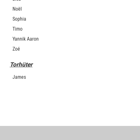
Noël
Sophia
Timo
Yannik Aaron
Zoé
Torhüter
James