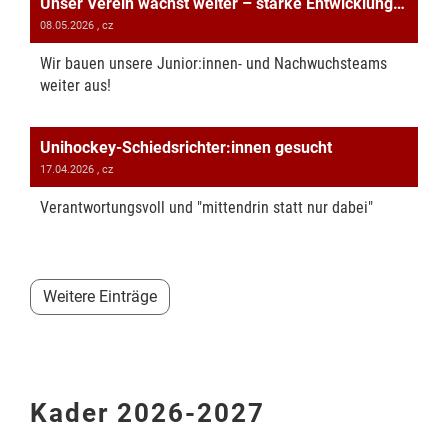
Unser Verein wächst weiter – starke Entwicklung in der Sektion Unihockey
08.05.2026
, cz
Wir bauen unsere Junior:innen- und Nachwuchsteams
weiter aus!
Unihockey-Schiedsrichter:innen gesucht
17.04.2026
, cz
Verantwortungsvoll und "mittendrin statt nur dabei"
Weitere Einträge
Kader 2026-2027