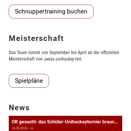
Schnuppertraining buchen
Meisterschaft
Das Team nimmt von September bis April an der offiziellen
Meisterschaft von
swiss unihockey
teil.
Spielpläne
News
OK gesucht: das Schüler-Unihockeyturnier braucht Unterstützung!
16.06.2026
, cz