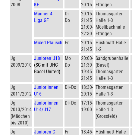
2008
KF
20:15
Ettingen
Männer 4.
Di
20:15-
Thomasgarten
◊
Liga GF
Do
21:45
Halle 1-3
21:00-
Möslibachhalle
22:30
Ettingen
Mixed Plausch
Fr
20:15-
Hüslimatt Halle
◊
21:45
1-2
Jg.
Junioren U18
Mo
20:00-
Sandgrubenhalle
2009/2010
(SG mit UHC
Do
21:30
(Basel)
Basel United)
19:45-
Thomasgarten
21:45
Halle 1-3
Jg.
Junior:innen
Di+Do
18:30-
Thomasgarten
♦
2011/2012
U16
20:15
Halle 1-3
Jg.
Junior:innen
Di+Do
17:15-
Thomasgarten
♦
2013/2014
U14/U17
19:00
Halle 1-3
(Mädchen
(Grossfeld)
bis 2010)
Jg.
Junioren C
Fr
18:45-
Hüslimatt Halle
♦